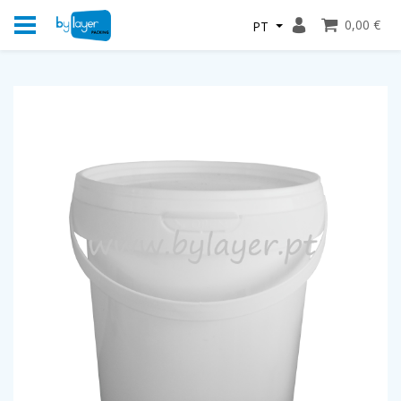
0,00 €
PT