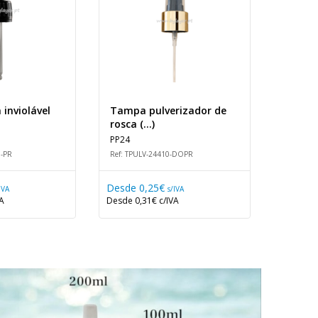
inviolável
Tampa pulverizador de
Tampa
rosca (...)
rosca (.
PP24
PP28
8-PR
Ref: TPULV-24410-DOPR
Ref: TPU
Desde
0,25€
Desde
IVA
s/IVA
VA
Desde
0,31€
c/IVA
Desde
0