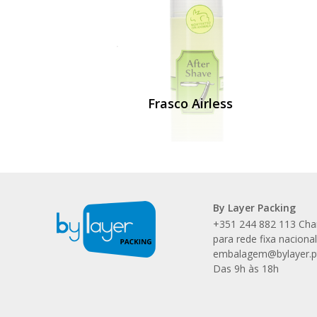
Frasco Airless
By Layer Packing
+351 244 882 113 Ch
para rede fixa naciona
embalagem@bylayer.p
Das 9h às 18h