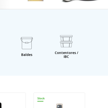
Contentores /
Bacia
Baldes
IBC
reten
Stock
Stock