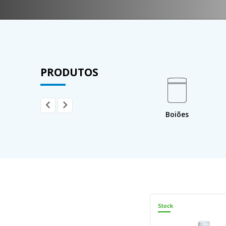
PRODUTOS
tentores /
Bacia de
Boiões
IBC
retenção
Stock
Stock