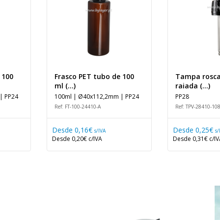
 100
Frasco PET tubo de 100
Tampa rosca 
ml (...)
raiada (...)
| PP24
100ml | Ø40x112,2mm | PP24
PP28
Ref: FT-100-24410-A
Ref: TPV-28410-10
Desde
0,16€
Desde
0,25€
s/IVA
s/
Desde
0,20€
c/IVA
Desde
0,31€
c/I