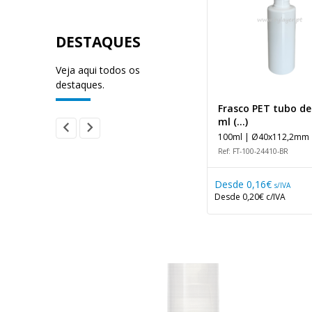
DESTAQUES
Veja aqui todos os
destaques.
)
Balde branco 3L com
Frasco PET tubo de
tampa e (...)
ml (...)
3000ml | Ø200x131mm
100ml | Ø40x112,2mm 
Ref: BA-3000A-BR
Ref: FT-100-24410-BR
Desde
0,83€
Desde
0,16€
s/IVA
s/IVA
Desde
1,02€
c/IVA
Desde
0,20€
c/IVA