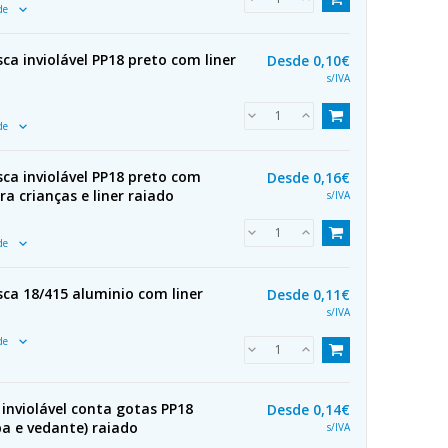
ade
a inviolável PP18 preto com liner
Desde
0,10€
s/IVA
ade
ca inviolável PP18 preto com
Desde
0,16€
a crianças e liner raiado
s/IVA
ade
ca 18/415 aluminio com liner
Desde
0,11€
s/IVA
ade
inviolável conta gotas PP18
Desde
0,14€
a e vedante) raiado
s/IVA