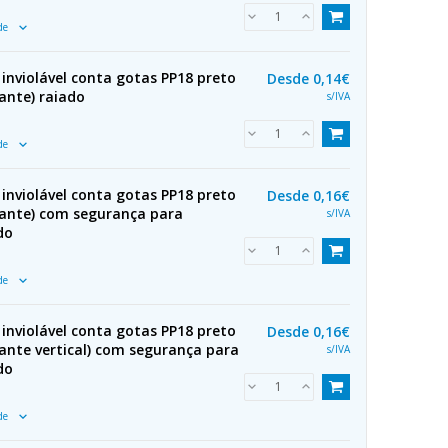
ade
inviolável conta gotas PP18 preto
Desde
0,14€
ante) raiado
s/IVA
ade
inviolável conta gotas PP18 preto
Desde
0,16€
ante) com segurança para
s/IVA
do
ade
inviolável conta gotas PP18 preto
Desde
0,16€
ante vertical) com segurança para
s/IVA
do
ade