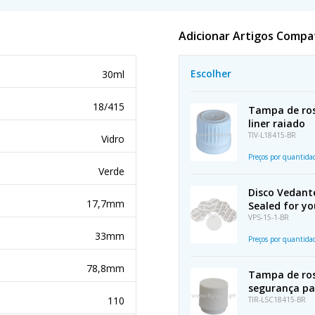
Adicionar Artigos Compa
Escolher
30ml
18/415
Tampa de ros
liner raiado
TIV-L18415-BR
Vidro
Preços por quantid
Verde
Disco Vedant
17,7mm
Sealed for yo
VPS-15-1-BR
33mm
Preços por quantid
78,8mm
Tampa de ros
segurança par
110
TIR-LSC18415-BR