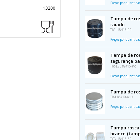
Preços por quantid
13200
Tampa de rosc
raiado
TIV-L18415-PR
Preços por quantid
Tampa de ros
segurança par
TIR-LSC18415-PR
Preços por quantid
Tampa de ros
TR-L18410-ALU
Preços por quantid
Tampa rosca 
branco (tamp
TGV-18415-BR