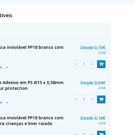
tíveis
ca inviolável PP18 branco com
Desde
0,10€
s/IVA
ade
e Adesivo em PS Ø15 x 0,58mm
Desde
0,04€
ur protection
s/IVA
ade
ca inviolável PP18 branco com
Desde
0,16€
a crianças e liner raiado
s/IVA