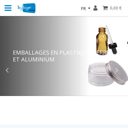
0,00 €
FR
Loading...
NOUS SOMMES FERMÉS POUR LES
EMBALLAGES EN PLASTIQUE, VERRE
VACANCES. NOUS AVONS ROUVERT LE
ET ALUMINIUM
19 AOÛT.