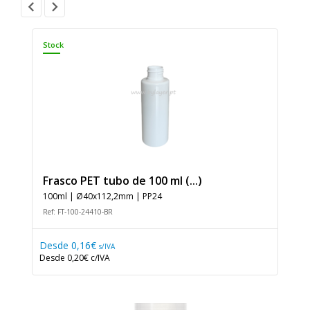
Stock
Frasco PET tubo de 100 ml (...)
100ml | Ø40x112,2mm | PP24
Ref: FT-100-24410-BR
Desde
0,16€
s/IVA
Desde
0,20€
c/IVA