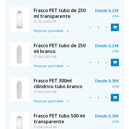
Frasco PET tubo de 250
Desde
0,23€
ml transparente
s/IVA
FT-250-24410-TR
Preços por quantidade
Frasco PET tubo de 250
Desde
0,24€
ml branco
s/IVA
FT-250-24410-BR
Preços por quantidade
Frasco PET 300ml
Desde
0,30€
cilindrico tubo branco
s/IVA
FT-300-24410-BR
Preços por quantidade
Frasco PET tubo 500 ml
Desde
0,30€
transparente
s/IVA
FT-500-24410-TR