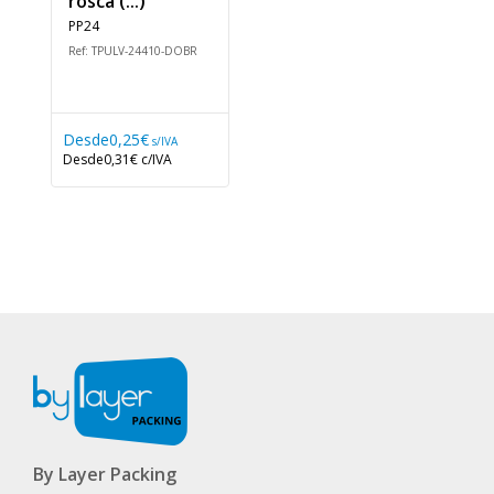
rosca (...)
PP24
Ref: TPULV-24410-DOBR
Desde
0,25€
s/IVA
Desde
0,31€
c/IVA
By Layer Packing