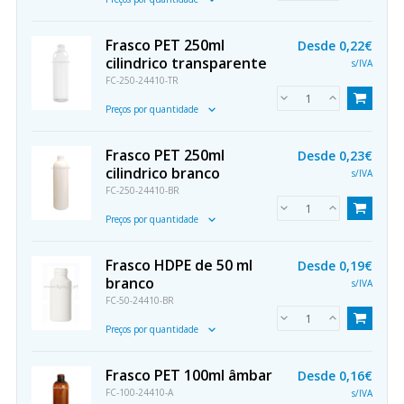
Frasco PET 250ml
Desde
0,22€
cilindrico transparente
s/IVA
FC-250-24410-TR
Preços por quantidade
Frasco PET 250ml
Desde
0,23€
cilindrico branco
s/IVA
FC-250-24410-BR
Preços por quantidade
Frasco HDPE de 50 ml
Desde
0,19€
branco
s/IVA
FC-50-24410-BR
Preços por quantidade
Frasco PET 100ml âmbar
Desde
0,16€
FC-100-24410-A
s/IVA