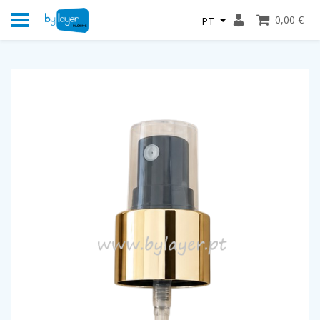
0,00 €
PT