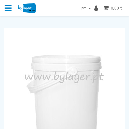
0,00 €
PT