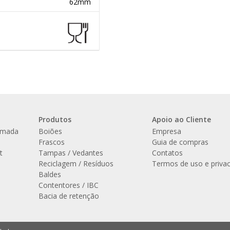
62mm
Produtos
Apoio ao Cliente
amada
Boiões
Empresa
l
Frascos
Guia de compras
t
Tampas / Vedantes
Contatos
Reciclagem / Resíduos
Termos de uso e priva
Baldes
Contentores / IBC
Bacia de retenção