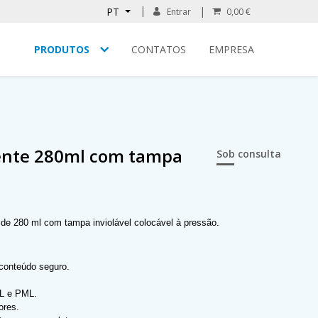
PT
Entrar
0,00 €
PRODUTOS
CONTATOS
EMPRESA
ente 280ml com tampa
Sob consulta
de 280 ml com tampa inviolável colocável à pressão.
 conteúdo seguro.
ML e PML.
ores.