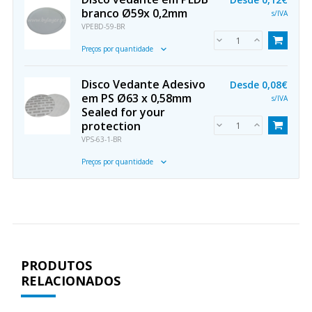
branco Ø59x 0,2mm
s/IVA
VPEBD-59-BR
Preços por quantidade
Disco Vedante Adesivo
Desde
0,08€
em PS Ø63 x 0,58mm
s/IVA
Sealed for your
protection
VPS-63-1-BR
Preços por quantidade
PRODUTOS
RELACIONADOS