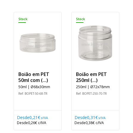
Stock
Stock
Boião em PET
Boião em PET
50ml com (...)
250ml (...)
50ml | Ø68x30mm
250ml | Ø72x78mm
Ref: BOPET-50-68-TR
Ref: BOPET-250-70-TR
Desde
0,21€
Desde
0,31€
s/IVA
s/IVA
Desde
0,26€
c/IVA
Desde
0,38€
c/IVA