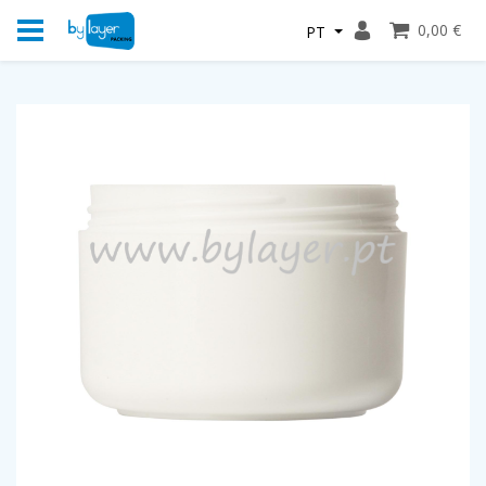
0,00 €
PT