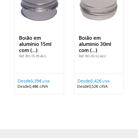
Boião em
Boião em
alumínio 15ml
aluminio 30ml
com (...)
com (...)
Ref: BO-15-39-ALU
Ref: BO-30-52-ALU
Desde
0,39€
Desde
0,42€
s/IVA
s/IVA
Desde
0,48€
c/IVA
Desde
0,52€
c/IVA