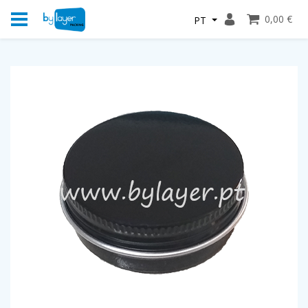
0,00 €
PT