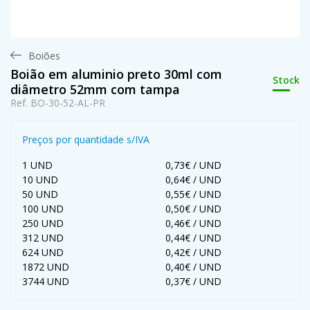
Boiões
Boião em aluminio preto 30ml com
Stock
diâmetro 52mm com tampa
Ref. BO-30-52-AL-PR
Preços por quantidade s/IVA
1 UND
0,73€ / UND
10 UND
0,64€ / UND
50 UND
0,55€ / UND
100 UND
0,50€ / UND
250 UND
0,46€ / UND
312 UND
0,44€ / UND
624 UND
0,42€ / UND
1872 UND
0,40€ / UND
3744 UND
0,37€ / UND