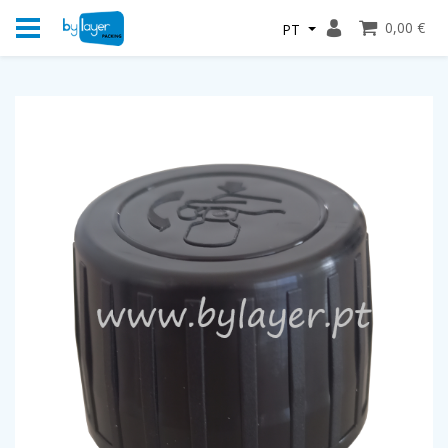
0,00 €
PT