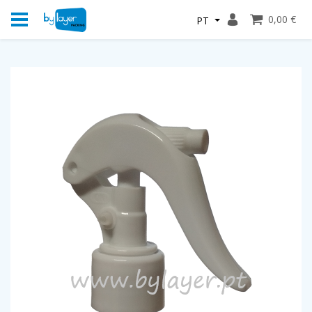
0,00 €
PT