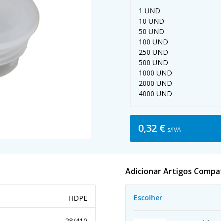
1 UND
10 UND
50 UND
100 UND
250 UND
500 UND
1000 UND
2000 UND
4000 UND
0,32 €
s/IVA
Adicionar Artigos Compa
Escolher
HDPE
28/410